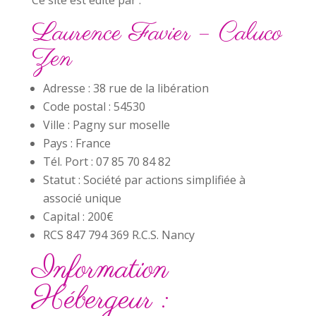
Ce site est édité par :
Laurence Favier – Caluco
Zen
Adresse : 38 rue de la libération
Code postal : 54530
Ville : Pagny sur moselle
Pays : France
Tél. Port : 07 85 70 84 82
Statut : Société par actions simplifiée à
associé unique
Capital : 200€
RCS 847 794 369 R.C.S. Nancy
Information
Hébergeur :