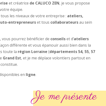
prise
et créatrice
de CALUCO ZEN
, je vous propose
votre équipe.
tous les niveaux de votre entreprise :
ateliers,
auto-entrepreneurs
et tous
collaborateurs
au sein
e
, vous pourrez bénéficier de
conseils
et d’
ateliers
façon différente et vous épanouir aussi bien dans la
ns toute la
région Lorraine
(
départements 54, 55, 57
le
Grand Est
, et je me déplace volontiers partout en
constitue.
disponibles en
ligne
.
Je me présente