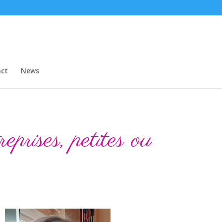
ct
News
prises, petites ou