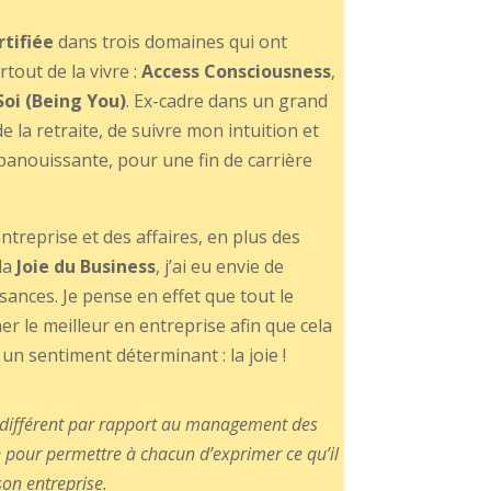
rtifiée
dans trois domaines qui ont
rtout de la vivre :
Access Consciousness
,
Soi (Being You)
. Ex-cadre dans un grand
e la retraite, de suivre mon intuition et
panouissante, pour une fin de carrière
treprise et des affaires, en plus des
la
Joie du Business
, j’ai eu envie de
nces. Je pense en effet que tout le
r le meilleur en entreprise afin que cela
 un sentiment déterminant : la joie !
 différent par rapport au management des
e pour permettre à chacun d’exprimer ce qu’il
son entreprise.